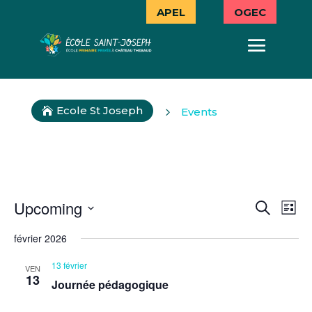
APEL
OGEC
Ecole St Joseph
5
Events

EVEN
EV
Upcoming
Search
List
VI
SEAR
Select
février 2026
NA
AND
date.
13 février
VIEW
VEN
13
Journée pédagogique
NAVIG