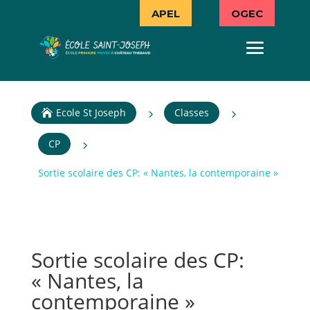
APEL
OGEC
Ecole St Joseph
Classes
5
5

CP
5
Sortie scolaire des CP: « Nantes, la contemporaine »
Sortie scolaire des CP:
« Nantes, la
contemporaine »