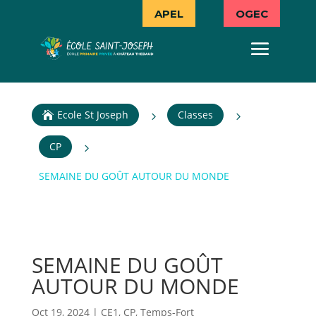
APEL
OGEC
Ecole St Joseph
Classes
5
5

CP
5
SEMAINE DU GOÛT AUTOUR DU MONDE
SEMAINE DU GOÛT
AUTOUR DU MONDE
Oct 19, 2024
|
CE1
,
CP
,
Temps-Fort