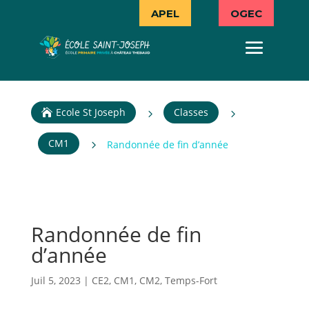
APEL
OGEC
Ecole St Joseph
Classes
5
5

CM1
5
Randonnée de fin d’année
Randonnée de fin
d’année
Juil 5, 2023
|
CE2
,
CM1
,
CM2
,
Temps-Fort