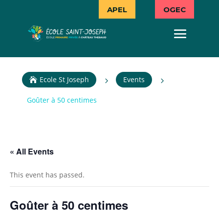
APEL
OGEC
Ecole St Joseph
Events
5
5

Goûter à 50 centimes
« All Events
This event has passed.
Goûter à 50 centimes